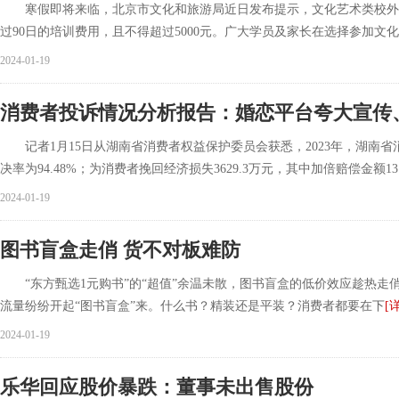
寒假即将来临，北京市文化和旅游局近日发布提示，文化艺术类校外培
过90日的培训费用，且不得超过5000元。广大学员及家长在选择参加文化
2024-01-19
消费者投诉情况分析报告：婚恋平台夸大宣传
记者1月15日从湖南省消费者权益保护委员会获悉，2023年，湖南省消保
决率为94.48%；为消费者挽回经济损失3629.3万元，其中加倍赔偿金额13.
2024-01-19
图书盲盒走俏 货不对板难防
“东方甄选1元购书”的“超值”余温未散，图书盲盒的低价效应趁热走
流量纷纷开起“图书盲盒”来。什么书？精装还是平装？消费者都要在下
[
2024-01-19
乐华回应股价暴跌：董事未出售股份