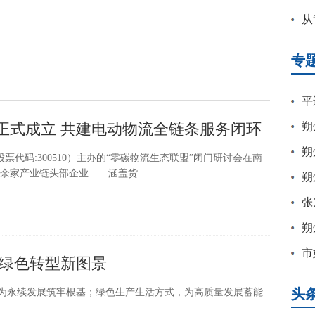
从
世
专
平
盟正式成立 共建电动物流全链条服务闭环
朔
读
朔
（股票代码:300510）主办的“零碳物流生态联盟”闭门研讨会在南
余家产业链头部企业——涵盖货
居
朔
作
张
旺
朔
市
绿色转型新图景
代
头
环境，为永续发展筑牢根基；绿色生产生活方式，为高质量发展蓄能