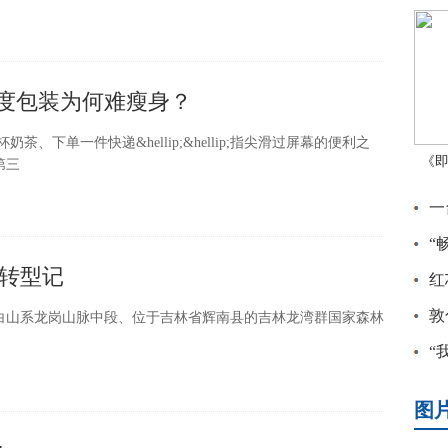
过度包装为何难瘦身？
奶茶、下单一件快递&hellip;&hellip;指尖滑过屏幕的便利之
《
第三
一
“
转型记
红
文
敦
白山系龙岗山脉中段、位于吉林省辉南县的吉林龙湾群国家森林
“
站
图