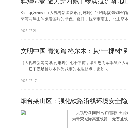
辉煌60载 魅力新西藏丨绿满拉萨南北
&emsp;&emsp;（大视野新闻网讯 付琳峰）平均海拔3650
萨河两岸山体缀着连片的绿色。夏日，拉萨市南山、北山草
2025-07-21
文明中国·青海篇|格尔木：从“一棵树”
（大视野新闻网讯 付琳峰）七十年前，慕生忠将军率筑路大
——它不仅是格尔木作为城市的地理起点，更如同
2025-07-17
烟台莱山区：强化铁路沿线环境安全隐
（大视野新闻网讯 白雪敏 王晨
为青荣城际高速铁路，无普通铁