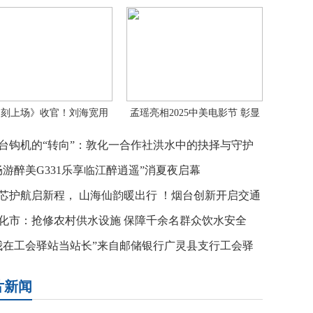
即刻上场》收官！刘海宽用
孟瑶亮相2025中美电影节 彰显
细腻
台钩机的“转向”：敦化一合作社洪水中的抉择与守护
畅游醉美G331乐享临江醉逍遥”消夏夜启幕
芯护航启新程， 山海仙韵暖出行 ！烟台创新开启交通
旅实景党建新
化市：抢修农村供水设施 保障千余名群众饮水安全
我在工会驿站当站长”来自邮储银行广灵县支行工会驿
里的温情
片新闻