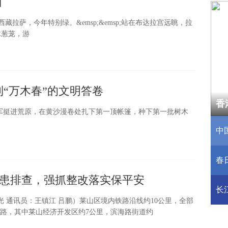
山
米的西藏拉萨，今年特别绿。&emsp;&emsp;站在布达拉宫远眺，拉
木葱茏，游
到“万木春”的文明答卷
香
中
军挺进荒原，在黄沙漫卷处扎下第一顶帐篷，种下第一批树木
香
中
春
春
长
患排查，强抓整改落实保平安
长
光 通讯员：王镇江 吕鹏）莱山区境内铁路沿线约10公里，全部
路，其中莱山经济开发区约7公里，滨海路街道约