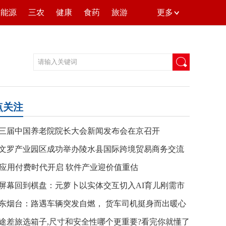
能源
三农
健康
食药
旅游
更多
点关注
三届中国养老院院长大会新闻发布会在京召开
文罗产业园区成功举办陵水县国际跨境贸易商务交流
-共探自贸
I应用付费时代开启 软件产业迎价值重估
屏幕回到棋盘：元萝卜以实体交互切入AI育儿刚需市
东烟台：路遇车辆突发自燃， 货车司机挺身而出暖心
火！
途差旅选箱子,尺寸和安全性哪个更重要?看完你就懂了