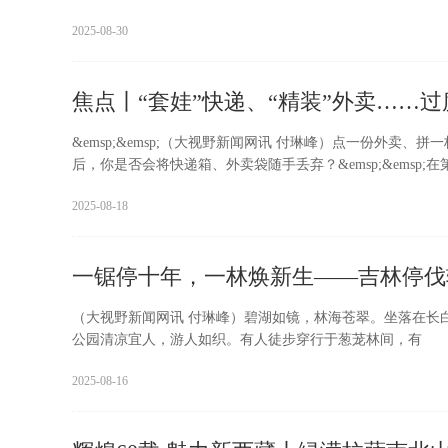
2025-08-30
焦点丨“套娃”快递、“精装”外卖……
&emsp;&emsp;（大视野新闻网讯 付琳峰）点一份外卖、拼一杯
后，你是否会将快递箱、外卖袋随手丢弃？&emsp;&emsp;在
2025-08-18
一锯停十年，一林焕新生——吉林停伐
（大视野新闻网讯 付琳峰）碧湖如镜，林海苍翠。坐落在长
公园清凉宜人，游人如织。有人徒步穿行于葱茏林间，有
2025-08-16