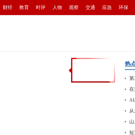
财经
教育
时评
人物
观察
交通
应急
环保
热
第
在
会
A
从
场
山
灭
短