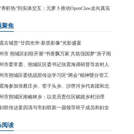
“养虾热”到实体交互：元萝卜推动OpenClaw走向真实
界
题聚焦
遥古城赏“廿四光华·新质影像”光影盛宴
州市 朔城区妇联开展“书香飘万家 共筑强国梦”亲子阅
讲座活
州市委常委、朔城区区委书记张震海调研督导农村人
环境整治提
州市朔城区委统战部传达学习区“两会”精神暨分管工
部署会议
震海参加张蔡庄乡、窑子头乡、沙塄河乡代表团和北
庄代表团分
州市朔城区南榆林乡：以党员责任区赋能乡村治理
妇联传达姜四清与市妇联新一届领导班子成员和妇女
表座谈重要
条阅读