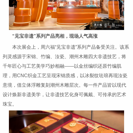
“
见宝非遗
”
系列
产品亮相，现场人气高涨
本次展会上，周六福“见宝非遗”系列产品备受关注。该系
列灵感源于宋锦、竹编、汝瓷、潮州木雕四大非遗技艺，将
千年匠心与工艺美学巧妙相融——以金丝编织还原竹编肌
理，用CNC织金工艺呈现宋锦质感，以冰裂纹珐琅再现汝瓷
意境，借立体浮雕复刻潮州木雕层次。每一件产品皆以现代
设计焕新非遗美学，让非遗技艺化身可佩戴、可传承的艺术
珠宝。