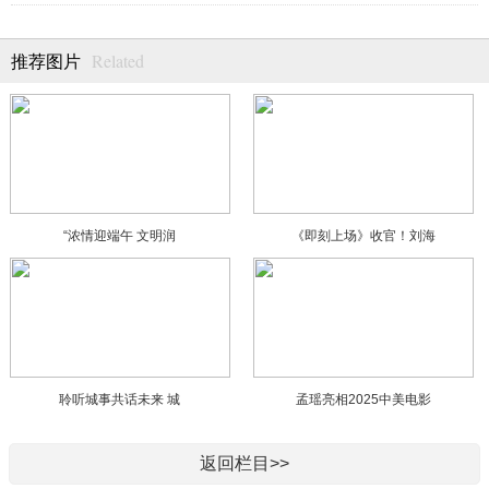
Related
推荐图片
“浓情迎端午 文明润
《即刻上场》收官！刘海
聆听城事共话未来 城
孟瑶亮相2025中美电影
返回栏目>>