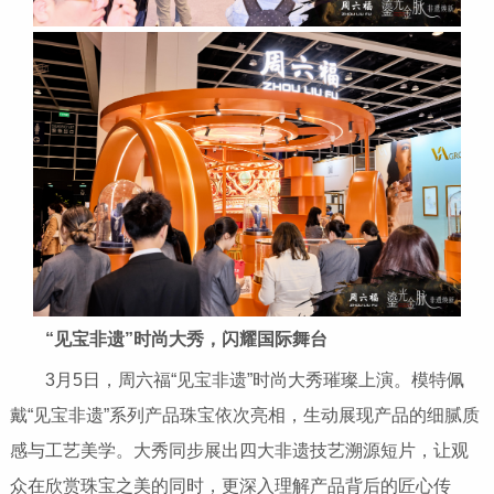
“
见宝非遗
”时尚
大秀
，
闪耀国际舞台
3月5日，周六福“见宝非遗”时尚大秀璀璨上演。模特佩
戴“见宝非遗”系列产品珠宝依次亮相，生动展现产品的细腻质
感与工艺美学。大秀同步展出四大非遗技艺溯源短片，让观
众在欣赏珠宝之美的同时，更深入理解产品背后的匠心传