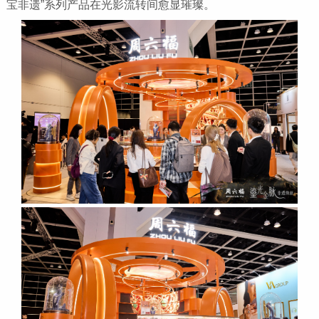
宝非遗”系列产品在光影流转间愈显璀璨。