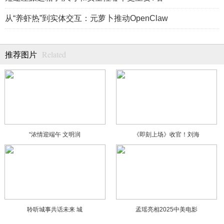
从“养虾热”到实体交互：元萝卜推动OpenClaw
Related
推荐图片
“浓情迎端午 文明润
《即刻上场》收官！刘海
聆听城事共话未来 城
孟瑶亮相2025中美电影