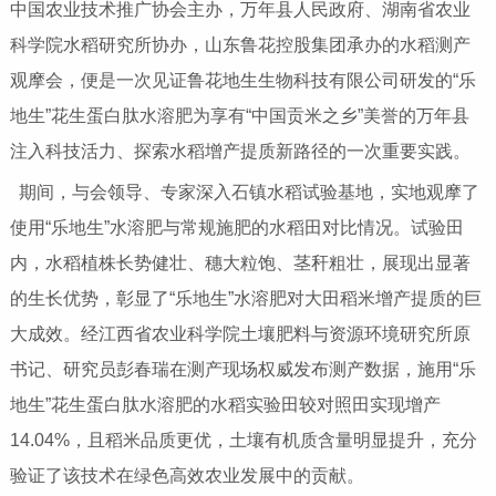
中国农业技术推广协会主办，万年县人民政府、湖南省农业
科学院水稻研究所协办，山东鲁花控股集团承办的水稻测产
观摩会，便是一次见证鲁花地生生物科技有限公司研发的“乐
地生”花生蛋白肽水溶肥为享有“中国贡米之乡”美誉的万年县
注入科技活力、探索水稻增产提质新路径的一次重要实践。
期间，与会领导、专家深入石镇水稻试验基地，实地观摩了
使用“乐地生”水溶肥与常规施肥的水稻田对比情况。试验田
内，水稻植株长势健壮、穗大粒饱、茎秆粗壮，展现出显著
的生长优势，彰显了“乐地生”水溶肥对大田稻米增产提质的巨
大成效。经江西省农业科学院土壤肥料与资源环境研究所原
书记、研究员彭春瑞在测产现场权威发布测产数据，施用“乐
地生”花生蛋白肽水溶肥的水稻实验田较对照田实现增产
14.04%，且稻米品质更优，土壤有机质含量明显提升，充分
验证了该技术在绿色高效农业发展中的贡献。