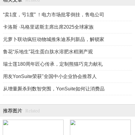
“卖1度，亏1度” ！电力市场批零倒挂，售电公司
卡洛斯 ·马格里诺斯主席出席2025全球家族
元萝卜联动疯狂动物城推朱迪系列新品，解锁家
鲁花“乐地生”花生蛋白肽水溶肥水稻测产观
瑞士莲180周年匠心传承，定制熊猫巧克力献礼
用友YonSuite荣获"全国中小企业协会推荐人
从增量厮杀到数智突围，YonSuite如何让消费品
Related
推荐图片