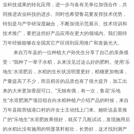
业科技成果的转化应用，进一步与各有关单位加强合作，共
同推进农业科技的进步。同时也希望鲁花要发挥技术优势，
特别是与产学研深度融合，不断加强示范展示、技术培训和
技术推广，要把这些好产品应用在更大的领域内。我们期待
万年经验能够在全国其它产区得到应用推广和发扬光大。
来自万年县的一位种植大户孙先生分享了自己的亲身感
受：“我种了一辈子水稻，从来没见过这么好的肥料。使用‘乐
地生’水溶肥后，水稻的生长状况明显更好，稻穗更加饱满，
产量提高了不少，而且稻谷的品质也有了很大提升，加工出
来的大米更加香甜可口。”无独有偶，有一次，鲁花“乐地
生”水溶肥测产项目组在向水稻种植户介绍产品的时候，来自
万年县陈营镇港口村的许女士主动找上门来。她听说县里推
广的“乐地生”水溶肥效果很好，就买了几瓶试试，发现施用后
的水稻比没有施用的明显茎秆粗壮，长势好，这才找到测产