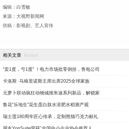
编辑：白雪敏
来源：大视野新闻网
供稿：影视剧、艺人宣传
Related
相关文章
“卖1度，亏1度” ！电力市场批零倒挂，售电公司
卡洛斯 ·马格里诺斯主席出席2025全球家族
元萝卜联动疯狂动物城推朱迪系列新品，解锁家
鲁花“乐地生”花生蛋白肽水溶肥水稻测产观
瑞士莲180周年匠心传承，定制熊猫巧克力献礼
用友YonSuite荣获"全国中小企业协会推荐人