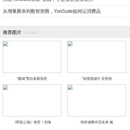
从增量厮杀到数智突围，YonSuite如何让消费品
Related
推荐图片
“暖城”鄂尔多斯东胜
“浓情迎端午 文明润
《即刻上场》收官！刘海
聆听城事共话未来 城